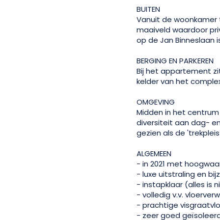
BUITEN
Vanuit de woonkamer t
maaiveld waardoor priv
op de Jan Binneslaan is 
BERGING EN PARKEREN
Bij het appartement z
kelder van het complex 
OMGEVING
Midden in het centrum
diversiteit aan dag- 
gezien als de 'trekplei
ALGEMEEN
- in 2021 met hoogwaa
- luxe uitstraling en 
- instapklaar (alles is 
- volledig v.v. vloerver
- prachtige visgraatvlo
- zeer goed geïsoleerd