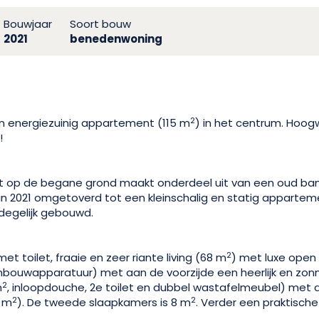
Bouwjaar
Soort bouw
2021
benedenwoning
2
n energiezuinig appartement (115 m
) in het centrum. Hoo
!
nt op de begane grond maakt onderdeel uit van een oud ba
in 2021 omgetoverd tot een kleinschalig en statig apparte
degelijk gebouwd.
2
t toilet, fraaie en zeer riante living (68 m
) met luxe open 
 inbouwapparatuur) met aan de voorzijde een heerlijk en zonn
2
m
, inloopdouche, 2e toilet en dubbel wastafelmeubel) met 
2
2
5 m
). De tweede slaapkamers is 8 m
. Verder een praktische