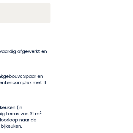
gwaardig afgewerkt en
nkgebouw; Spaar en
mentencomplex met 11
keuken (in
2
ig terras van 31 m
.
doorloop naar de
 bijkeuken.