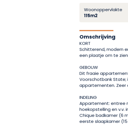
Woonoppervlakte
115m2
Omschrijving
KORT
Schitterend, modern e
een plaatje om te zien
GEBOUW
Dit fraaie apparteme
Voorschotbank State; 
appartementen. Zeer 
INDELING
Appartement: entree me
hoekopstelling en v.v.
Chique badkamer (6 
eerste slaapkamer (1