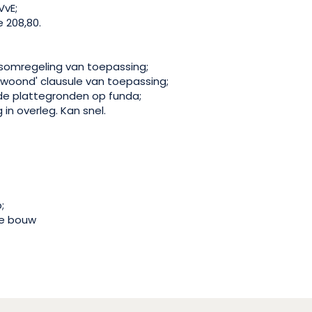
VvE;
e 208,80.
somregeling van toepassing;
bewoond' clausule van toepassing;
ide plattegronden op funda;
in overleg. Kan snel.
;
e bouw