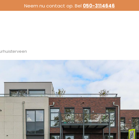
Neem nu contact op. Bel
050-3114646
Surhuisterveen