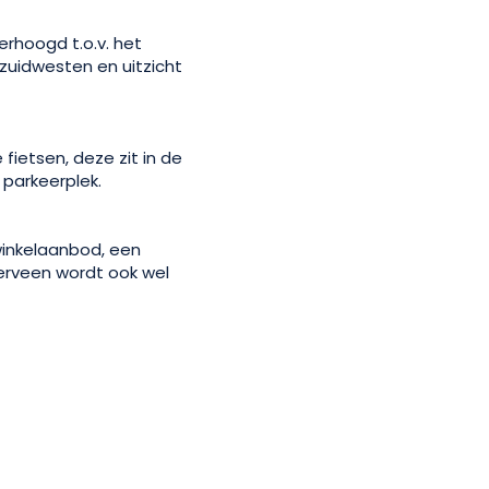
 verhoogd t.o.v. het
 zuidwesten en uitzicht
fietsen, deze zit in de
 parkeerplek.
winkelaanbod, een
terveen wordt ook wel