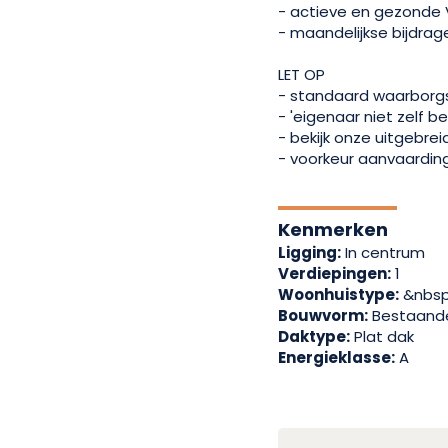
- actieve en gezonde 
- maandelijkse bijdrag
LET OP
- standaard waarborg
- 'eigenaar niet zelf 
- bekijk onze uitgebre
- voorkeur aanvaarding 
Kenmerken
Ligging:
In centrum
Verdiepingen:
1
Woonhuistype:
&nbsp
Bouwvorm:
Bestaand
Daktype:
Plat dak
Energieklasse:
A