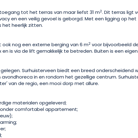
2
oegang tot het terras van maar liefst 31 m
. Dit terras ligt
acy en een veilig gevoel is geborgd. Met een ligging op het
het heerlijk zitten.
2
it ook nog een externe berging van 6 m
voor bijvoorbeeld de 
en is via de lift gemakkelijk te betreden. Buiten is een eigen
 gelegen. Surhuisterveen biedt een breed onderscheidend 
en avondhoreca in en rondom het gezellige centrum. Surhuis
ster' van de regio, een mooi dorp met allure.
rdige materialen opgeleverd;
bijzonder comfortabel appartement;
nieuw);
warming;
er;
;