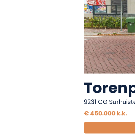
Previous
Torenp
9231 CG Surhuis
€ 450.000 k.k.