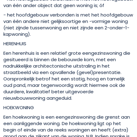
van één ander object dat geen woning is; óf
- het hoofdgebouw verbonden is met het hoofdgebouw
van één andere niet gelijksoortige en -vormige woning
(niet zijnde tussenwoning en niet zijnde een 2-onder-1-
kapwoning).
HERENHUIS
Een herenhuis is een relatief grote eengezinswoning die
gesitueerd is binnen de bebouwde kom, met een
nadrukkelijke architectonische uitstraling in het
straatbeeld via een opvallende (gevel)presentatie.
Oorspronkelijk betrof het een statig, hoog en tamelijk
oud pand, maar tegenwoordig wordt hiermee ook de
duurdere, kwalitatief beter uitgevoerde
nieuwbouwwoning aangeduid.
HOEKWONING
Een hoekwoning is een eengezinswoning die grenst aan
een aanliggende woning. De hoekwoning ligt op het
begin of einde van de reeks woningen en heeft (extra)
grond aan de zijkant van de woning. N.B. Indien sprake is