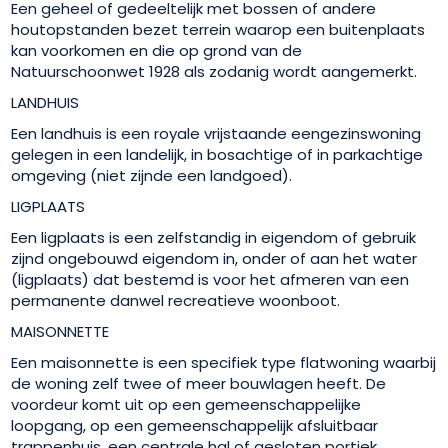
Een geheel of gedeeltelijk met bossen of andere
houtopstanden bezet terrein waarop een buitenplaats
kan voorkomen en die op grond van de
Natuurschoonwet 1928 als zodanig wordt aangemerkt.
LANDHUIS
Een landhuis is een royale vrijstaande eengezinswoning
gelegen in een landelijk, in bosachtige of in parkachtige
omgeving (niet zijnde een landgoed).
LIGPLAATS
Een ligplaats is een zelfstandig in eigendom of gebruik
zijnd ongebouwd eigendom in, onder of aan het water
(ligplaats) dat bestemd is voor het afmeren van een
permanente danwel recreatieve woonboot.
MAISONNETTE
Een maisonnette is een specifiek type flatwoning waarbij
de woning zelf twee of meer bouwlagen heeft. De
voordeur komt uit op een gemeenschappelijke
loopgang, op een gemeenschappelijk afsluitbaar
trappenhuis, een centrale hal of gesloten portiek.